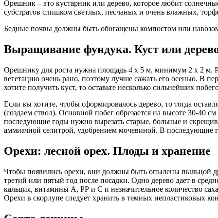
Орешник – это кустарник или дерево, которое любит солнечные
субстратов слишком светлых, песчаных и очень влажных, торф
Бедные почвы должны быть обогащены компостом или навозом (
Выращивание фундука. Куст или дерев
Орешнику для роста нужна площадь 4 х 5 м, минимум 2 х 2 м. 
вегетацию очень рано, поэтому лучше сажать его осенью. В пе
хотите получить куст, то оставьте несколько сильнейших побег
Если вы хотите, чтобы сформировалось дерево, то тогда оставл
(создаем ствол). Основной побег обрезается на высоте 30-40 
последующие годы нужно вырезать старые, больные и скрещив
аммиачной селитрой, удобрением мочевиной. В последующие го
Орехи: лесной орех. Плоды и хранение
Чтобы появились орехи, они должны быть опылены пыльцой дру
третий или пятый год после посадки. Одно дерево дает в сред
кальция, витамины А, РР и С и незначительное количество са
Орехи в скорлупе следует хранить в темных непластиковых кон