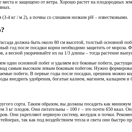
 места и защищено от ветра. Хорошо растет на плодородных земл
яных.
3-4 кг / м 2), а почвы со слишком низким pH – известковыми.
о?
Рассада должна быть около 80 см высотой, толстый основной поб
рвый год после посадки корни необходимо защитить от мороза. 
ов, а весной укорачивайте их на 1/3 длины – тогда растение вып
яем один основной побег и удаляем все боковые побеги, растущие
см над самым высоким левым боковым побегом. Нужно формировать
аемые побеги. В первые годы после посадки, орешник можно ко
ды внедрить удобрения, богатые калием, магнием, кальцием и б
гого сорта. Таким образом, вы должны посадить как минимум д
нем 3 кг плодов. Они питательны – 100 г – это почти 650 ккал.
харов. Они укрепляют нервную систему, желудок и почки. Реком
тейнерах, так как под воздействием тепла и света они быстро п