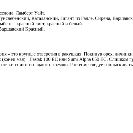
селона, Ламберт Уайт.
Гунслебенский, Каталанский, Гигант из Галле, Сирена, Варшавс
мберт – красный лист, красный и белый.
 Варшавский Красный.
ия – это круглые отверстия в ракушках. Покинув орех, личинки
 (конец мая) – Fastak 100 EC или Sumi-Alpha 050 EC. Слишком г
е почки гниют и падают на землю. Растение следует опрыскива