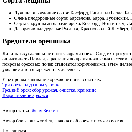
Сорта лещины
Лучшие опыляющие сорта: Косфорд, Гигант из Галле, Бар
Очень плодородные сорта: Барселона, Барра, Губенский, 
Сорта с крупными ядрами ореха: Косфорд, Ноттингем, Ла
Декоративные деревья: Русалка, Красногорлый Ламберт,
Вредители орешника
Личинки жука-слона питаются ядрами ореха. След их присутств
опрыскивать Немаси, а растения во время появления насекомых
покровы ореховых почек становятся коричневыми, затем целы
увядшие листья зараженных деревьев.
Еще про выращивание орехов читайте в статьях:
Три ореха на дачном участке
Грецкий орех: сбор урожая, очистка, хранение
Выращивание арахиса
Автор статьи:
Женя Белкин
Автор блога nutsworld.ru, знаю все об орехах и сухофруктах.
Поделиться