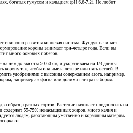
ях, богатых гумусом и кальцием (рН 6,8-7,2). Не любит
ег и хорошо развитая корневая система. Фундук начинает
Формирование короны занимает три-четыре года. Если вы
устит много боковых побегов.
 на нем до высоты 50-60 см, и укорачиваем на 1/3 длины
 корону так, чтобы она имела четыре или пять ветвей. В
рмить удобрениями с высоким содержанием азота, например,
ором, например азофоска или долимит нитрат с бором.
ва образца разных сортов. Растение начинает плодоносить на
 Они содержат 55-75% ненасыщенных жиров, много калия и
ендуется людям, работающим умственно и кормящим матерям.
рогоркают.