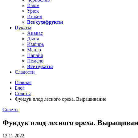
Изюм
Урюк
Инжир
Все сухофрукты
Цукаты
Ананас
Дыня
Имбирь
Манго
Папайя
Помело
Все цукаты
Сладости
Главная
Блог
Советы
Фундук плод лесного ореха. Выращивание
Советы
Фундук плод лесного ореха. Выращива
12.11.2022