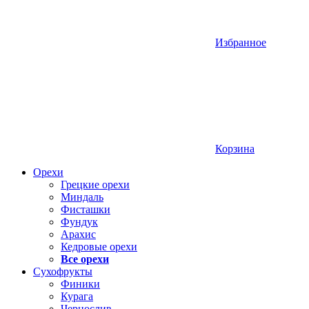
Избранное
Корзина
Орехи
Грецкие орехи
Миндаль
Фисташки
Фундук
Арахис
Кедровые орехи
Все орехи
Сухофрукты
Финики
Курага
Чернослив