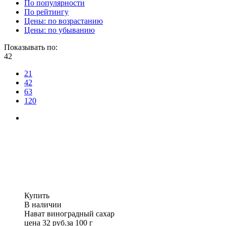
По популярности
По рейтингу
Цены: по возрастанию
Цены: по убыванию
Показывать по:
42
21
42
63
120
Купить
В наличии
Нават виноградный сахар
цена
32
руб.
за 100 г