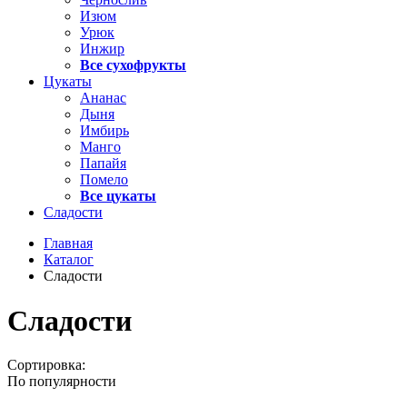
Изюм
Урюк
Инжир
Все сухофрукты
Цукаты
Ананас
Дыня
Имбирь
Манго
Папайя
Помело
Все цукаты
Сладости
Главная
Каталог
Сладости
Сладости
Сортировка:
По популярности