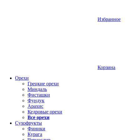
Избранное
Корзина
Орехи
Грецкие орехи
Миндаль
Фисташки
Фундук
Арахис
Кедровые орехи
Все орехи
Сухофрукты
Финики
Курага
Чернослив