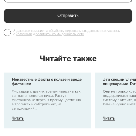
Отправить
Я даю свое согласие на обработку персональных данных и соглашаюсь
с
условиями
и
политикой конфиденциальности
Читайте также
Неизвестные факты о пользе и вреде
Эти специи улуч
фисташек
пищеварение. Го
Фисташки с давних времен известны как
Они не только крас
сытная и полезная пища. Растут
поддерживают ваш
фисташковые деревья преимущественно
систему. Читайте, 
в тропиках и субтропиках, на
Вам не нужно име
сегодняшний…
Читать
Читать