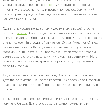
Домашние хозяюшки давно оценили возможности
использования в рецептах
орехов
. Они придают блюдам
пикантную вкусовую нотку и позволяют без особых усилий
разнообразить рацион. Благодаря им даже привычные блюда
кажутся необычными.
Один из наиболее популярных и доступных в нашей стране
орехов –
арахис
. Он обладает нейтральным вкусом, благодаря
чему сочетается с большинством продуктов. Кроме того, арахис
очень полезен. Его родиной является Южная Америка. Оттуда
он сначала попал в Китай, куда его завезли португальские
моряки, и лишь потом – в Европу. Может, поэтому в Старом
свете арахис сначала называли «китайскими орешками». Но с
точки зрения ботаники, арахис не орех, а боб, родственник
фасоли и гороха.
Но, конечно, для большинства людей арахис – это знакомое с
детства лакомство. Наиболее известный способ использования
арахиса в кулинарии – добавлять в кондитерские изделия или
салаты.
Но можно поэкспериментировать и сделать его компонентом
горячего блюда. Для этого арахис можно измельчить и