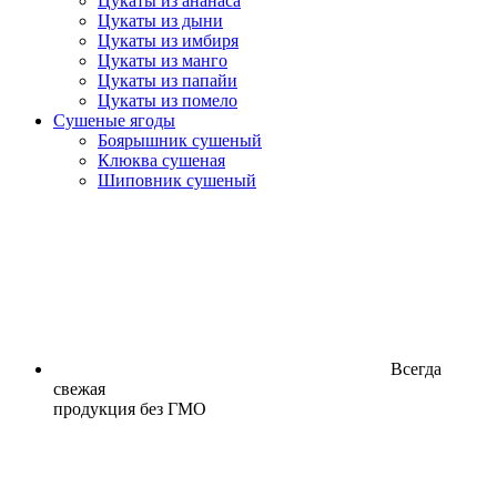
Цукаты из ананаса
Цукаты из дыни
Цукаты из имбиря
Цукаты из манго
Цукаты из папайи
Цукаты из помело
Сушеные ягоды
Боярышник сушеный
Клюква сушеная
Шиповник сушеный
Всегда
свежая
продукция без ГМО