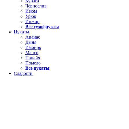
Курага
Чернослив
Изюм
Урюк
Инжир
Все сухофрукты
Цукаты
Ананас
Дыня
Имбирь
Манго
Папайя
Помело
Все цукаты
Сладости