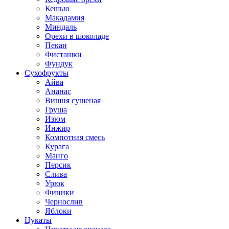
Кешью
Макадамия
Миндаль
Орехи в шоколаде
Пекан
Фисташки
Фундук
Сухофрукты
Айва
Ананас
Вишня сушеная
Груша
Изюм
Инжир
Компотная смесь
Курага
Манго
Персик
Слива
Урюк
Финики
Чернослив
Яблоки
Цукаты