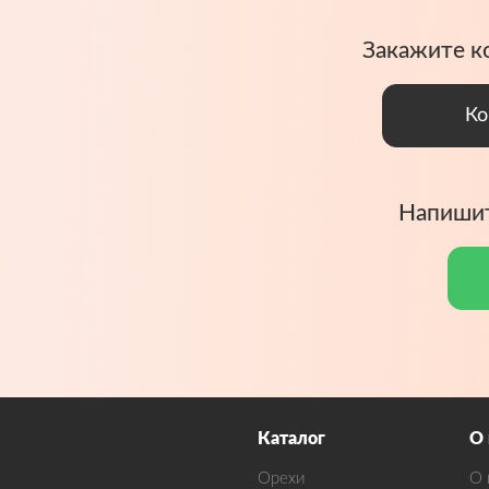
Закажите к
Ко
Напишит
Каталог
О
Орехи
О 