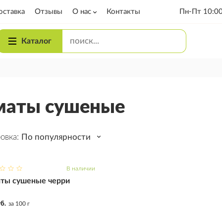
оставка
Отзывы
О нас
Контакты
Пн-Пт 10:00
Блог
Каталог
Вакансии
Вопросы и
ответы
маты сушеные
овка:
По популярности
В наличии
ть
аты сушеные черри
б.
за 100 г