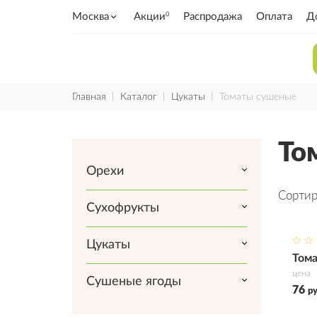
Москва
Акции
Распродажа
Оплата
Д
0
Главная
Каталог
Цукаты
Томаты сушеные
То
Орехи
Сортир
Сухофрукты
Цукаты
Купи
Том
цена
Сушеные ягоды
76
ру